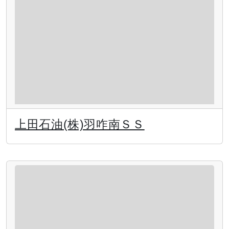
上田石油(株)羽咋南ＳＳ