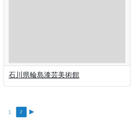
石川県輪島漆芸美術館
投
1
2
稿
の