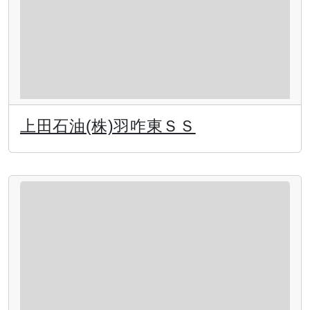
上田石油(株)羽咋東ＳＳ