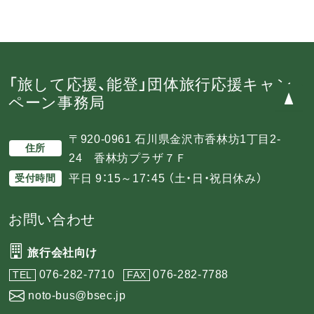
ペ
ー
ジ
送
「旅して応援、能登」団体旅行応援キャン
り
ペーン事務局
〒920-0961 石川県金沢市香林坊1丁目2-
住所
24 香林坊プラザ７Ｆ
平日 9：15～17：45 （土・日・祝日休み）
受付時間
お問い合わせ
旅行会社向け
076-282-7710
076-282-7788
TEL
FAX
noto-bus@bsec.jp