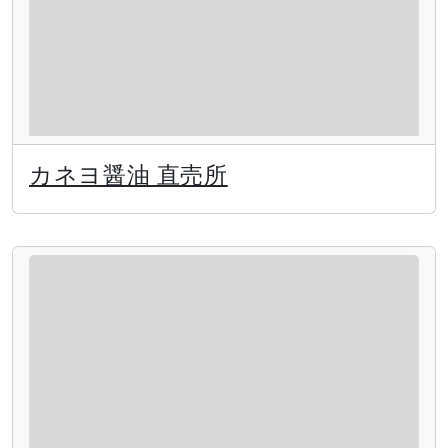
カネヨ醤油 直売所