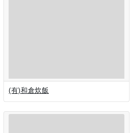
(有)和倉炊飯