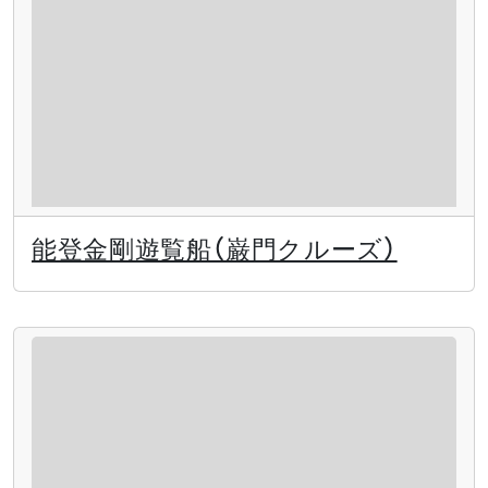
能登金剛遊覧船（巌門クルーズ）