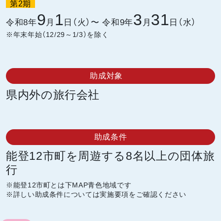
第2期
9
1
3
31
令和8年
月
日（火）〜
令和9年
月
日（水）
※年末年始（12/29～1/3）を除く
助成対象
県内外の旅行会社
助成条件
能登12市町を周遊する8名以上の団体旅
行
※能登12市町とは下MAP青色地域です
※詳しい助成条件については実施要項をご確認ください