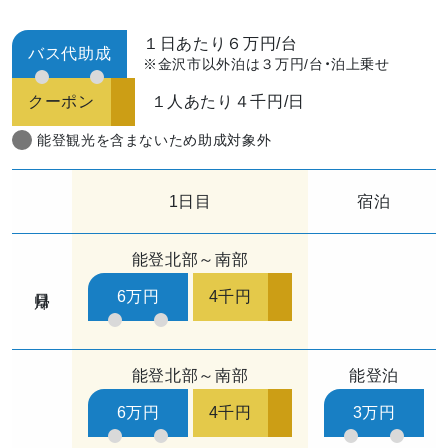
１日あたり６万円/台
バス代助成
※金沢市以外泊は３万円/台・泊上乗せ
クーポン
１人あたり４千円/日
能登観光を含まないため助成対象外
1日目
宿泊
能登北部～南部
日帰り
6万円
4千円
能登北部～南部
能登泊
6万円
4千円
3万円