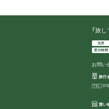
「旅し
住所
受付時間
お問い
旅行
076
TEL
買い