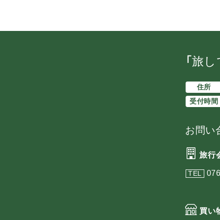
「旅し
住所
受付時間
お問い
旅行
076
TEL
買い