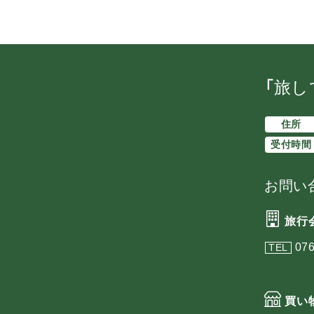
「旅し
住所
受付時間
お問い
旅行
076
TEL
買い