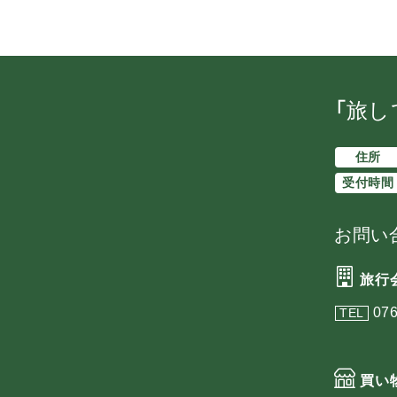
「旅し
住所
受付時間
お問い
旅行
076
TEL
買い